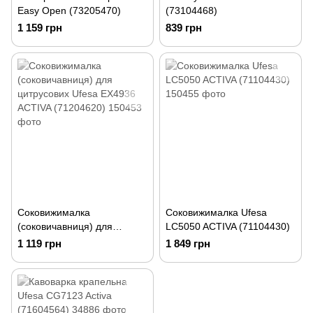
Easy Open (73205470)
(73104468)
1 159 грн
839 грн
Соковижималка
Соковижималка Ufesa
(соковичавниця) для
LC5050 ACTIVA (71104430)
цитрусових Ufesa EX4936
1 119 грн
1 849 грн
ACTIVA (71204620)