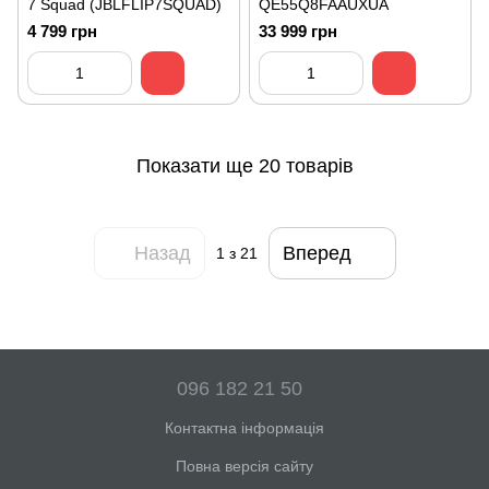
7 Squad (JBLFLIP7SQUAD)
QE55Q8FAAUXUA
4 799 грн
33 999 грн
Показати ще 20 товарів
Назад
Вперед
1
з 21
096 182 21 50
Контактна інформація
Повна версія сайту