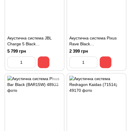
Акустична система JBL
Акустична система Pixus
Charge 5 Black
Rave Black
(JBLCHARGE5BLK)
(4897058531459)
5 799 грн
2 399 грн