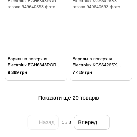
Варильна поверхня
Варильна поверхня
Electrolux EGH6343ROR
Electrolux KGS6426SX
газова
газова
9 389 грн
7 419 грн
Показати ще 20 товарів
Назад
Вперед
1
з 8