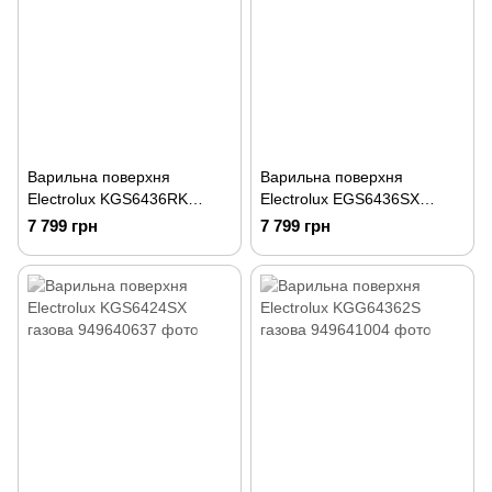
Варильна поверхня
Варильна поверхня
Electrolux KGS6436RK
Electrolux EGS6436SX
газова
газова
7 799 грн
7 799 грн