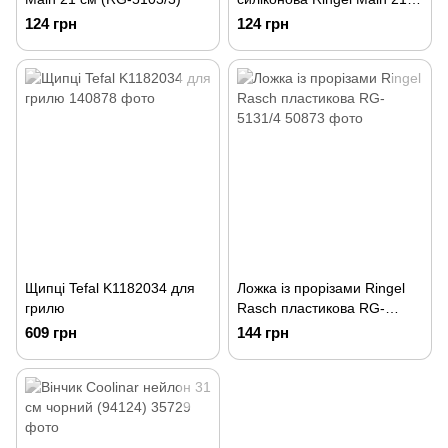
см (RG-5103/4)
124 грн
124 грн
Щипці Tefal K1182034 для
Ложка із прорізами Ringel
грилю
Rasch пластикова RG-
5131/4
609 грн
144 грн