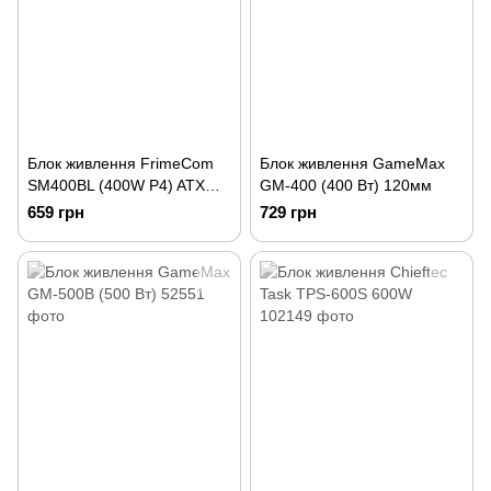
Блок живлення FrimeCom
Блок живлення GameMax
SM400BL (400W P4) ATX
GM-400 (400 Вт) 120мм
120mm
659 грн
729 грн