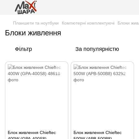
Планшети та ноутбуки
Компютерні комплектуючі
Блоки жив
Блоки живлення
Фільтр
За популярністю
Блок живлення Chieftec
Блок живлення Chieftec
400W (GPA-400S8)
500W (APB-500B8)