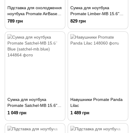
Підставка для охолодження
Сумка для ноутбука
ноутбука Promate AirBase-3
Promate Limber-MB 15.6"
Black (airbase-3.black)
Black (limber-mb.black)
789 грн
829 грн
Сумка для ноутбука
Навушники Promate Panda
Promate Satchel-MB 15.6"
Lilac
Blue (satchel-mb.blue)
1 049 грн
1 489 грн