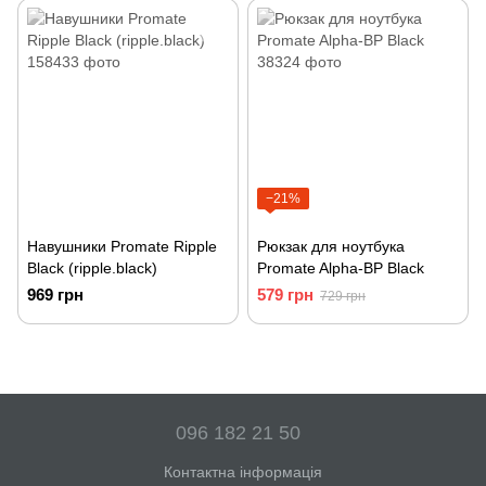
3.5 мм Grey (primehub-
pro.grey)
−21%
Навушники Promate Ripple
Рюкзак для ноутбука
Black (ripple.black)
Promate Alpha-BP Black
969 грн
579 грн
729 грн
096 182 21 50
Контактна інформація