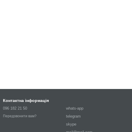
Контактна інформація
096 182 21 50
whats-app
telegram
Передзвонити вам?
skype