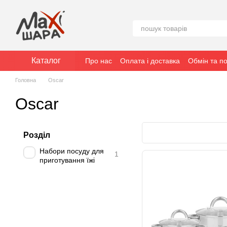
Перейти к основному контенту
Каталог
Про нас
Оплата і доставка
Обмін та п
Головна
Oscar
Oscar
Розділ
Набори посуду для
1
приготування їжі