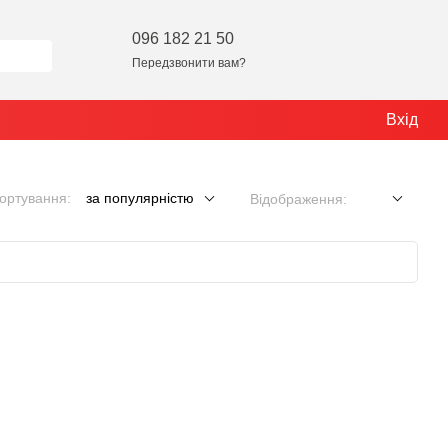
096 182 21 50
Передзвонити вам?
Вхід
ортування:
за популярністю
Відображення: