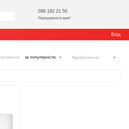
096 182 21 50
Передзвонити вам?
Вхід
ортування:
за популярністю
Відображення: