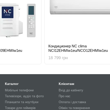
Кондиционер NC clima
O09EHMIw1eu
NCI12EHMIw1eu/NCO12EHMIw1eu
18 799 грн
Каталог
Клієнтам
Мобільні телефони
Вхід до кабінету
Телевізори, аудіо та фото
Про нас
Планшети та ноутбуки
Оплата і доставка
Товари для геймерів
Обмін та повернення