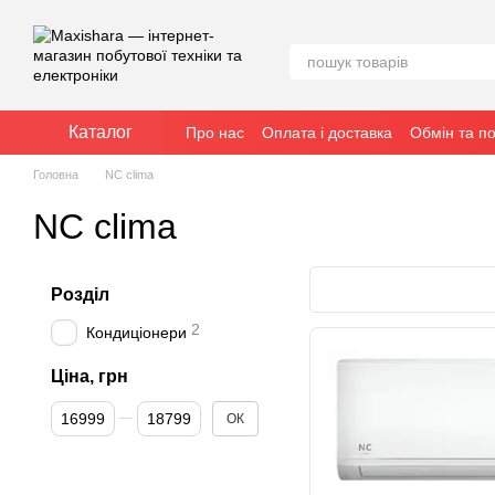
Перейти к основному контенту
Каталог
Про нас
Оплата і доставка
Обмін та п
Головна
NC clima
NC clima
Розділ
2
Кондиціонери
Ціна, грн
Від Ціна, грн
До Ціна, грн
ОК