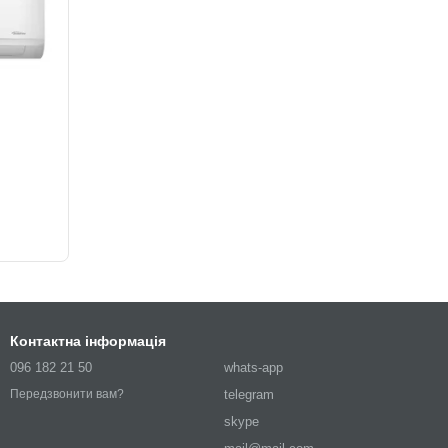
Контактна інформація
096 182 21 50
whats-app
telegram
Передзвонити вам?
skype