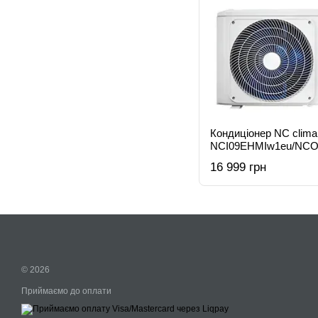
Кондиціонер NC clima
NCI09EHMIw1eu/NC
16 999 грн
© 2026
Приймаємо до оплати