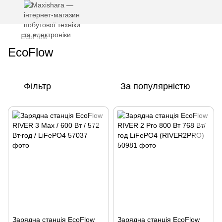
EcoFlow
EcoFlow
Фільтр
За популярністю
Зарядна станція EcoFlow
Зарядна станція EcoFlow