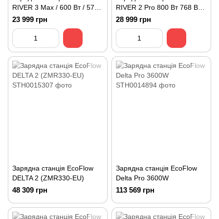
RIVER 3 Max / 600 Вт / 572
RIVER 2 Pro 800 Вт 768 Вт/
Вт⋅год / LiFePO4
год LiFePO4 (RIVER2PRO)
23 999 грн
28 999 грн
Зарядна станція EcoFlow
Зарядна станція EcoFlow
DELTA 2 (ZMR330-EU)
Delta Pro 3600W
48 309 грн
113 569 грн