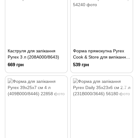
Каструля для запікання
Форма прямокутна Pyrex
Pyrex 3 л (208A000/8643)
Cook & Store для випікання
28х20х8 см (216P000/7645)
669 грн
539 грн