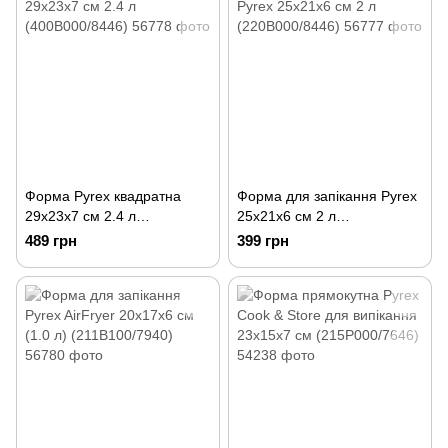
Форма Pyrex квадратна
Форма для запікання Pyrex
29х23х7 см 2.4 л
25х21х6 см 2 л
(400B000/8446)
(220B000/8446)
489 грн
399 грн