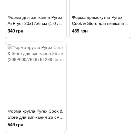
Форма для запікання Pyrex
Форма прямокутна Pyrex
AirFryer 20x17x6 см (1.0 л)
Cook & Store для випікання
(211B100/7940)
23х15х7 см (215P000/7646)
349 грн
439 грн
Форма кругла Pyrex Cook &
Store для випікання 26 см
(208P000/7646)
549 грн