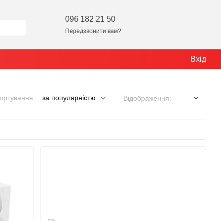
096 182 21 50
Передзвонити вам?
Вхід
ортування:
за популярністю
Відображення: