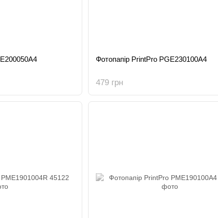
GE200050A4
Фотопапір PrintPro PGE230100A4
479 грн