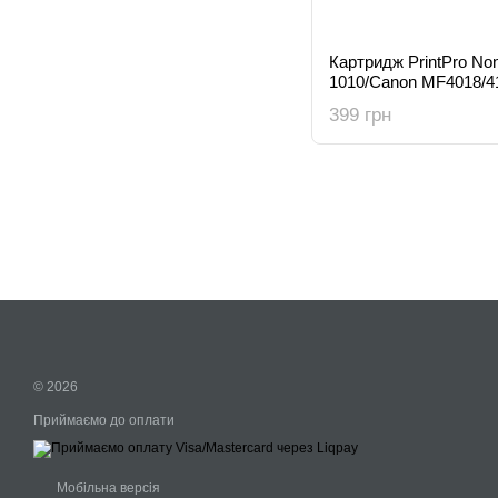
Картридж PrintPro No
1010/Canon MF4018/4
(Q2612A/Canon FX10)
399 грн
© 2026
Приймаємо до оплати
Мобільна версія