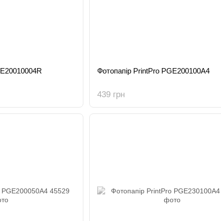
PGE20010004R
Фотопапір PrintPro PGE200100A4
439 грн