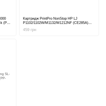
3000
Картридж PrintPro NonStop HP LJ
k (PP-
P1102/1102W/M1132/M1212NF (CE285A)
(PP-H285NS)
459 грн