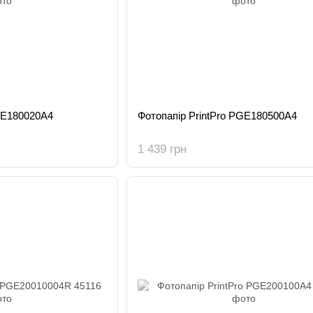
GE180020A4
Фотопапір PrintPro PGE180500A4
1 439 грн