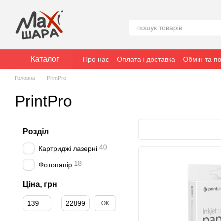
Перейти к основному контенту
Каталог
Про нас
Оплата і доставка
Обмін та п
Головна
PrintPro
PrintPro
Розділ
40
Картриджі лазерні
18
Фотопапір
Ціна, грн
Від Ціна, грн
До Ціна, грн
ОК