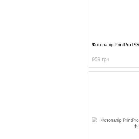
Фотопапір PrintPro 
959 грн