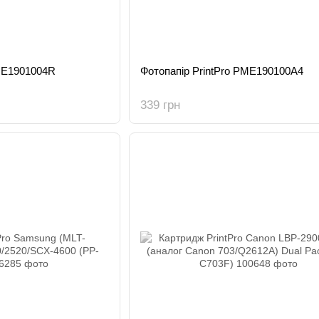
PME1901004R
Фотопапір PrintPro PME190100A4
339 грн