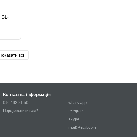
 SL-
-
Показати всі
Контактна інформація
096 182 21 50
whats-app
telegram
Передзвонити вам?
skype
mail@mail.com