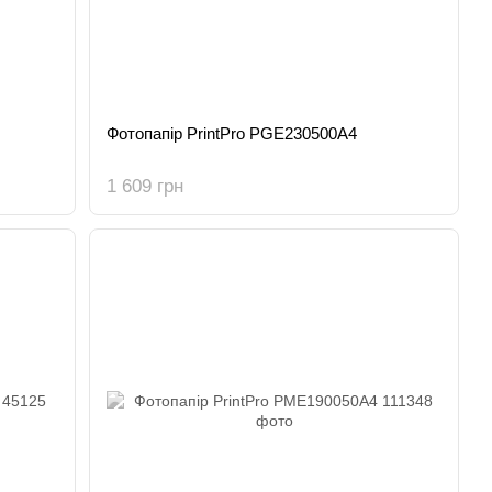
Фотопапір PrintPro PGE230500A4
1 609 грн