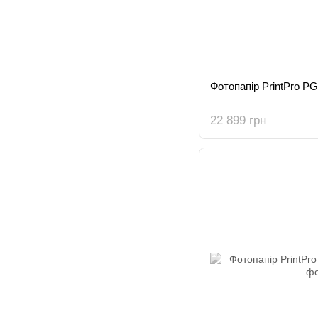
Фотопапір PrintPro P
22 899 грн