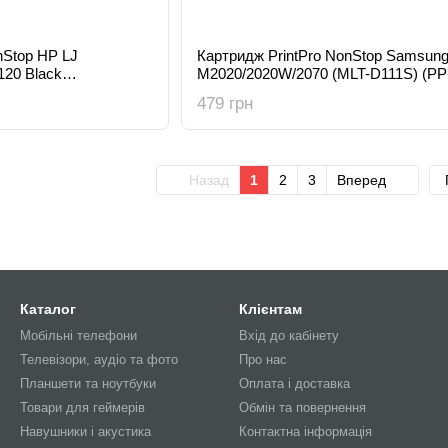
nStop HP LJ
Картридж PrintPro NonStop Samsung
120 Black
M2020/2020W/2070 (MLT-D111S) (PP
 (PP-HQ2612/FX10NS)
S2020NS)
479 грн
Назад
1
2
3
Вперед
Каталог
Клієнтам
Мобільні телефони
Вхід до кабінету
Телевізори, аудіо та фото
Про нас
Планшети та ноутбуки
Оплата і доставка
Товари для геймерів
Обмін та повернення
Навушники і акустика
Контактна інформація