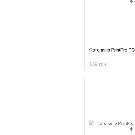
Фотопапір PrintPro P
139 грн