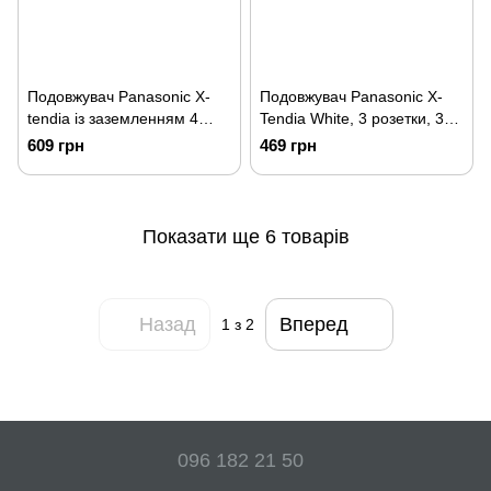
Подовжувач Panasonic X-
Подовжувач Panasonic X-
tendia із заземленням 4
Tendia White, 3 розетки, 3м
гнізда, 3 м (WLTA04432GR-
(WLTA04332GR-UA)
609 грн
469 грн
UA)
Показати ще 6 товарів
Назад
Вперед
1
з 2
096 182 21 50