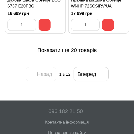
Духова шафа Gorenje BOS
Пральна машина Gorenje
6737 E20FBG
WNHPI72SCSIRV/UA
16 699 грн
17 999 грн
Показати ще 20 товарів
Назад
Вперед
1
з 12
096 182 21 50
Контактна інформація
Повна версія сайту