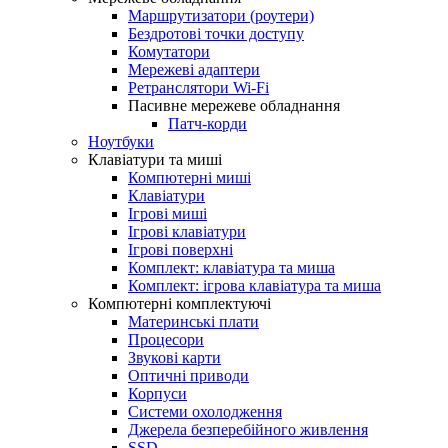
Маршрутизатори (роутери)
Бездротові точки доступу
Комутатори
Мережеві адаптери
Ретранслятори Wi-Fi
Пасивне мережеве обладнання
Патч-корди
Ноутбуки
Клавіатури та миші
Компютерні миші
Клавіатури
Ігрові миші
Ігрові клавіатури
Ігрові поверхні
Комплект: клавіатура та миша
Комплект: ігрова клавіатура та миша
Компютерні комплектуючі
Материнські плати
Процесори
Звукові карти
Оптичні приводи
Корпуси
Системи охолодження
Джерела безперебійного живлення
SSD