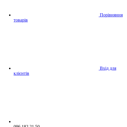
Порівняння
товарів
Вхід для
клієнтів
096 182 21 50