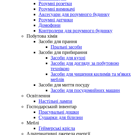
Розумні розетки
Розумні вимикачі
Аксесуари для розумного будинку
Розумні датчики
Домофони
Контролери для розумного будинку
Побутова хімія
Засоби для прання
Пральні засоби
Засоби для прибирання
Засоби для кухні
Засоби для догляду за побутовою
технікою
Засоби для чищення килимів та м'яких
меблів
Засоби для миття посуду
Засоби для посудомийних машин
Освітлення
Настільні лампи
Господарський інвентар
Прасувальні дошки
Сушарки для білизни
Меблі
Геймерські крісла
Альтернативні джерела енергії