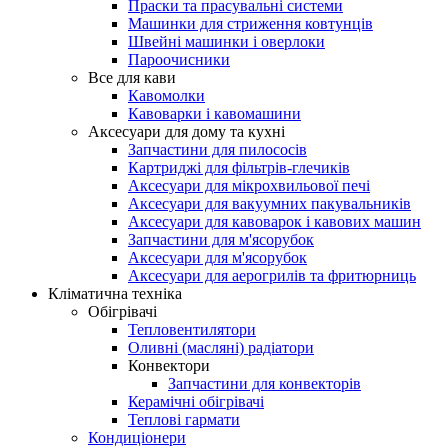
Праски та прасувальні системи
Машинки для стриження ковтунців
Швейні машинки і оверлоки
Пароочисники
Все для кави
Кавомолки
Кавоварки і кавомашини
Аксесуари для дому та кухні
Запчастини для пилососів
Картриджі для фільтрів-глечиків
Аксесуари для мікрохвильової печі
Аксесуари для вакуумних пакувальників
Аксесуари для кавоварок і кавових машин
Запчастини для м'ясорубок
Аксесуари для м'ясорубок
Аксесуари для аерогрилів та фритюрниць
Кліматична техніка
Обігрівачі
Тепловентилятори
Оливні (масляні) радіатори
Конвектори
Запчастини для конвекторів
Керамічні обігрівачі
Теплові гармати
Кондиціонери