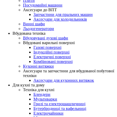
Плити
Посудомийні машини
Аксесуари до ВПТ
Запчастини для пральних машин
Аксесуари для холодильників
Винні шафи
Льодогенератори
Вбудована техніка
Вбудовувані духові шафи
Вбудовані варильні поверхні
Газові поверхні
Індукційні поверхні
Електричні поверхні
Комбіновані поверхні
Кухонні витяжки
Аксесуари та запчастини для вбудованої побутової
техніки
Аксесуари для кухонних витяжок
Для кухні та дому
Техніка для кухні
Блендери
Мультиварки
Грилі та електрошашличниці
Бутербродниці та вафельниці
Електрочайники