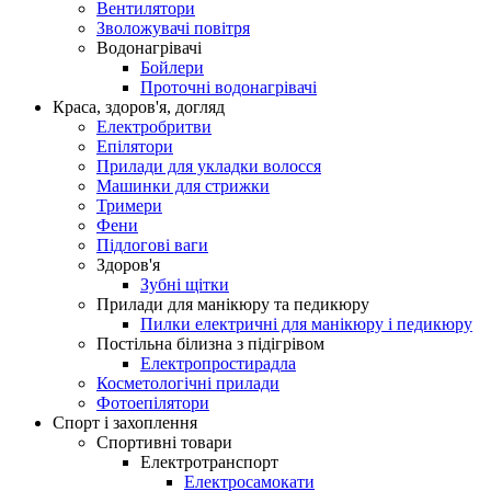
Вентилятори
Зволожувачі повітря
Водонагрівачі
Бойлери
Проточні водонагрівачі
Краса, здоров'я, догляд
Електробритви
Епілятори
Прилади для укладки волосся
Машинки для стрижки
Тримери
Фени
Підлогові ваги
Здоров'я
Зубні щітки
Прилади для манікюру та педикюру
Пилки електричні для манікюру і педикюру
Постільна білизна з підігрівом
Електропростирадла
Косметологічні прилади
Фотоепілятори
Спорт і захоплення
Спортивні товари
Електротранспорт
Електросамокати