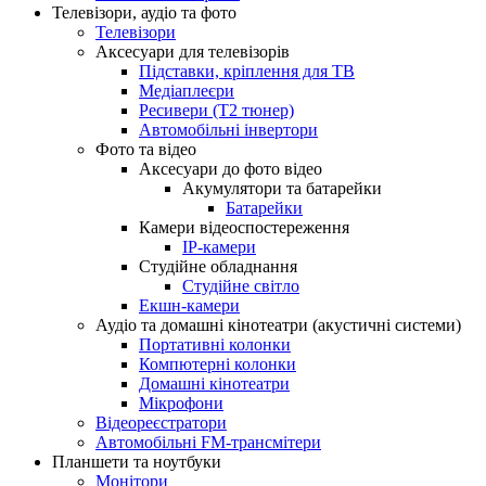
Телевізори, аудіо та фото
Телевізори
Аксесуари для телевізорів
Підставки, кріплення для ТВ
Медіаплеєри
Ресивери (Т2 тюнер)
Автомобільні інвертори
Фото та відео
Аксесуари до фото відео
Акумулятори та батарейки
Батарейки
Камери відеоспостереження
IP-камери
Студійне обладнання
Студійне світло
Екшн-камери
Аудіо та домашні кінотеатри (акустичні системи)
Портативні колонки
Компютерні колонки
Домашні кінотеатри
Мікрофони
Відеореєстратори
Автомобільні FM-трансмітери
Планшети та ноутбуки
Монітори