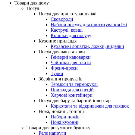
Товари для дому
Посуд
Посуд для приготування їжі
Сковороди
Набори посуду для приготування їжі
Каструлі, ковші
Кришки для посуду
Кухонне приладдя
Кухарські лопатки, ложки, виделки
Посуд для чаю та кави
Гейзерні кавоварки
Чайники для плити
Френч-преси
Турки
Зберігання продуктів
Термоси та термокухлі
Приладдя для спецій
Харчові контейнери
Посуд для бару та барний інвентар
Коркотяги та відкривачки для пляшок
Ножі, ножиці, топірці
Набори ножів
Ножі кухонні
Товари для розумного будинку
Реле напруги