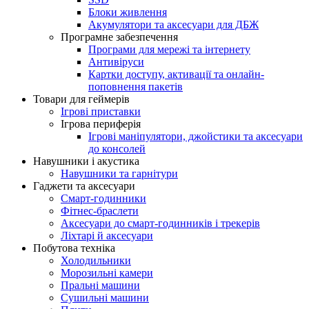
Блоки живлення
Акумулятори та аксесуари для ДБЖ
Програмне забезпечення
Програми для мережі та інтернету
Антивіруси
Картки доступу, активації та онлайн-
поповнення пакетів
Товари для геймерів
Ігрові приставки
Ігрова периферія
Ігрові маніпулятори, джойстики та аксесуари
до консолей
Навушники і акустика
Навушники та гарнітури
Гаджети та аксесуари
Смарт-годинники
Фітнес-браслети
Аксесуари до смарт-годинників і трекерів
Ліхтарі й аксесуари
Побутова техніка
Холодильники
Морозильні камери
Пральні машини
Сушильні машини