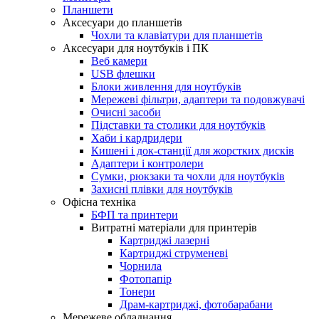
Планшети
Аксесуари до планшетів
Чохли та клавіатури для планшетів
Аксесуари для ноутбуків і ПК
Веб камери
USB флешки
Блоки живлення для ноутбуків
Мережеві фільтри, адаптери та подовжувачі
Очисні засоби
Підставки та столики для ноутбуків
Хаби і кардридери
Кишені і док-станції для жорстких дисків
Адаптери і контролери
Сумки, рюкзаки та чохли для ноутбуків
Захисні плівки для ноутбуків
Офісна техніка
БФП та принтери
Витратні матеріали для принтерів
Картриджі лазерні
Картриджі струменеві
Чорнила
Фотопапір
Тонери
Драм-картриджі, фотобарабани
Мережеве обладнання