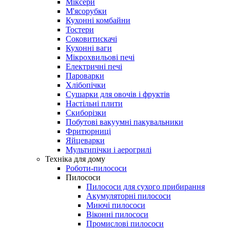
Міксери
М'ясорубки
Кухонні комбайни
Тостери
Соковитискачі
Кухонні ваги
Мікрохвильові печі
Електричні печі
Пароварки
Хлібопічки
Сушарки для овочів і фруктів
Настільні плити
Скиборізки
Побутові вакуумні пакувальники
Фритюрниці
Яйцеварки
Мультипічки і аерогрилі
Техніка для дому
Роботи-пилососи
Пилососи
Пилососи для сухого прибирання
Акумуляторні пилососи
Миючі пилососи
Віконні пилососи
Промислові пилососи