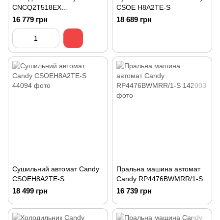
CNCQ2T518EX
CSOE H8A2TE-S
двокамерний
16 779 грн
18 689 грн
Сушильний автомат Candy
Пральна машина автомат
CSOEH8A2TE-S
Candy RP4476BWMRR/1-S
18 499 грн
16 739 грн